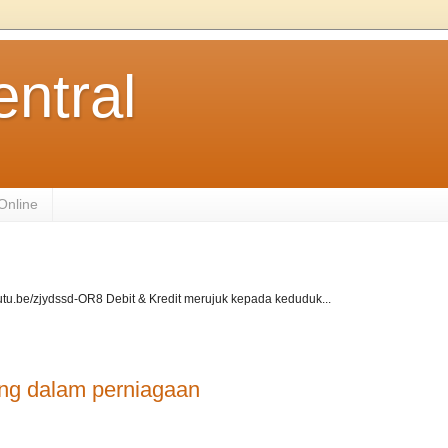
ntral
Online
youtu.be/zjydssd-OR8 Debit & Kredit merujuk kepada keduduk...
ang dalam perniagaan