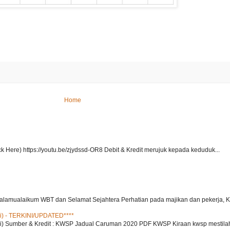
Home
ck Here) https://youtu.be/zjydssd-OR8 Debit & Kredit merujuk kepada keduduk...
alamualaikum WBT dan Selamat Sejahtera Perhatian pada majikan dan pekerja, K
i) - TERKINI/UPDATED****
) Sumber & Kredit : KWSP Jadual Caruman 2020 PDF KWSP Kiraan kwsp mestilah 