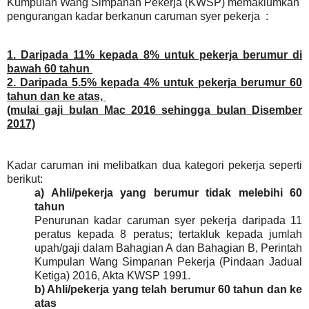
Kumpulan Wang Simpanan Pekerja (KWSP) memaklumkan
pengurangan kadar berkanun
caruman syer pekerja :
1. Daripada 11% kepada 8% untuk pekerja berumur di
bawah 60 tahun
2. Daripada 5.5% kepada 4% untuk pekerja berumur 60
tahun dan ke atas,
(mulai gaji bulan Mac 2016 sehingga bulan Disember
2017)
Kadar caruman ini melibatkan dua kategori pekerja seperti
berikut:
a)
Ahli/pekerja yang berumur tidak melebihi 60
tahun
Penurunan kadar caruman syer pekerja daripada 11
peratus kepada 8 peratus; tertakluk kepada jumlah
upah/gaji dalam Bahagian A dan Bahagian B, Perintah
Kumpulan Wang Simpanan Pekerja (Pindaan Jadual
Ketiga) 2016, Akta KWSP 1991.
b)
Ahli/pekerja yang telah berumur 60 tahun dan ke
atas